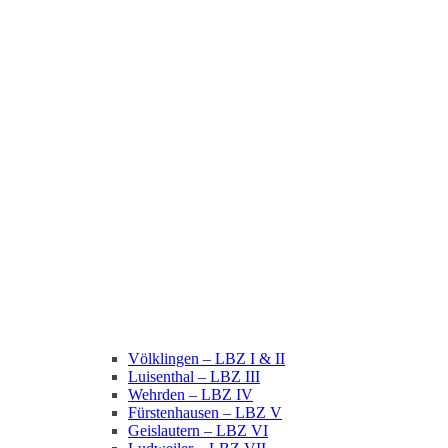
Völklingen – LBZ I & II
Luisenthal – LBZ III
Wehrden – LBZ IV
Fürstenhausen – LBZ V
Geislautern – LBZ VI