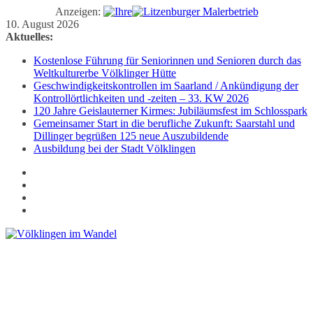
Anzeigen:
Zum
10. August 2026
Inhalt
Aktuelles:
springen
Kostenlose Führung für Seniorinnen und Senioren durch das
Weltkulturerbe Völklinger Hütte
Geschwindigkeitskontrollen im Saarland / Ankündigung der
Kontrollörtlichkeiten und -zeiten – 33. KW 2026
120 Jahre Geislauterner Kirmes: Jubiläumsfest im Schlosspark
Gemeinsamer Start in die berufliche Zukunft: Saarstahl und
Dillinger begrüßen 125 neue Auszubildende
Ausbildung bei der Stadt Völklingen