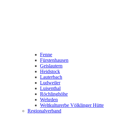
Fenne
Fürstenhausen
Geislautern
Heidstock
Lauterbach
Ludweiler
Luisenthal
Röchlinghöhe
Wehrden
Weltkulturerbe Völklinger Hütte
Regionalverband