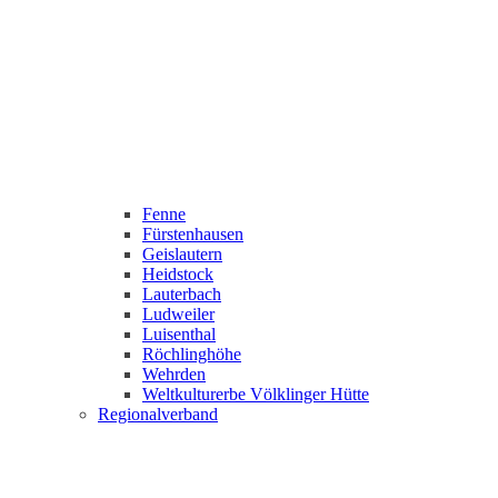
Fenne
Fürstenhausen
Geislautern
Heidstock
Lauterbach
Ludweiler
Luisenthal
Röchlinghöhe
Wehrden
Weltkulturerbe Völklinger Hütte
Regionalverband