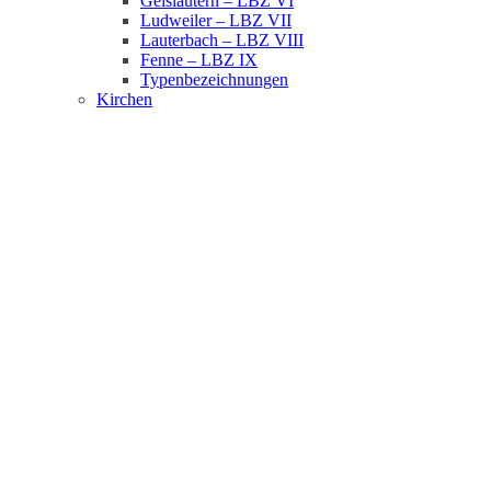
Geislautern – LBZ VI
Ludweiler – LBZ VII
Lauterbach – LBZ VIII
Fenne – LBZ IX
Typenbezeichnungen
Kirchen