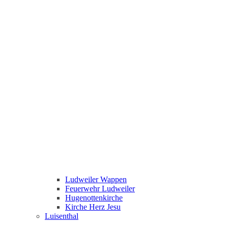
Ludweiler Wappen
Feuerwehr Ludweiler
Hugenottenkirche
Kirche Herz Jesu
Luisenthal