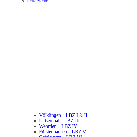
Feuerwehr
Völklingen – LBZ I & II
Luisenthal – LBZ III
Wehrden – LBZ IV
Fürstenhausen – LBZ V