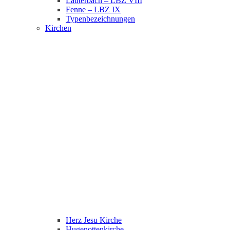
Lauterbach – LBZ VIII
Fenne – LBZ IX
Typenbezeichnungen
Kirchen
Herz Jesu Kirche
Hugenottenkirche