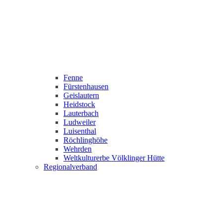
Fenne
Fürstenhausen
Geislautern
Heidstock
Lauterbach
Ludweiler
Luisenthal
Röchlinghöhe
Wehrden
Weltkulturerbe Völklinger Hütte
Regionalverband