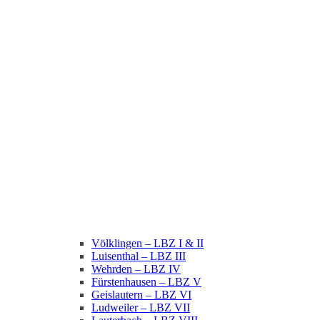
Völklingen – LBZ I & II
Luisenthal – LBZ III
Wehrden – LBZ IV
Fürstenhausen – LBZ V
Geislautern – LBZ VI
Ludweiler – LBZ VII