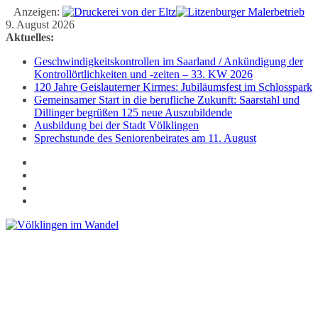
Anzeigen:
Zum
9. August 2026
Inhalt
Aktuelles:
springen
Geschwindigkeitskontrollen im Saarland / Ankündigung der
Kontrollörtlichkeiten und -zeiten – 33. KW 2026
120 Jahre Geislauterner Kirmes: Jubiläumsfest im Schlosspark
Gemeinsamer Start in die berufliche Zukunft: Saarstahl und
Dillinger begrüßen 125 neue Auszubildende
Ausbildung bei der Stadt Völklingen
Sprechstunde des Seniorenbeirates am 11. August