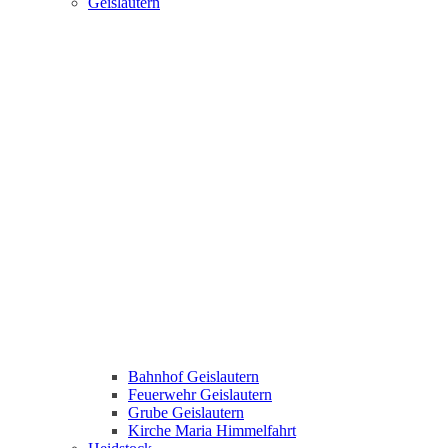
Geislautern
Bahnhof Geislautern
Feuerwehr Geislautern
Grube Geislautern
Kirche Maria Himmelfahrt