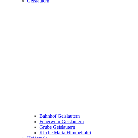
Geislautern
Bahnhof Geislautern
Feuerwehr Geislautern
Grube Geislautern
Kirche Maria Himmelfahrt