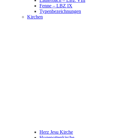
Lauterbach – LBZ VIII
Fenne – LBZ IX
Typenbezeichnungen
Kirchen
Herz Jesu Kirche
Hugenottenkirche