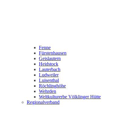
Fenne
Fürstenhausen
Geislautern
Heidstock
Lauterbach
Ludweiler
Luisenthal
Röchlinghöhe
Wehrden
Weltkulturerbe Völklinger Hütte
Regionalverband