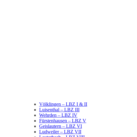
Völklingen – LBZ I & II
Luisenthal – LBZ III
Wehrden – LBZ IV
Fürstenhausen – LBZ V
Geislautern – LBZ VI
Ludweiler – LBZ VII