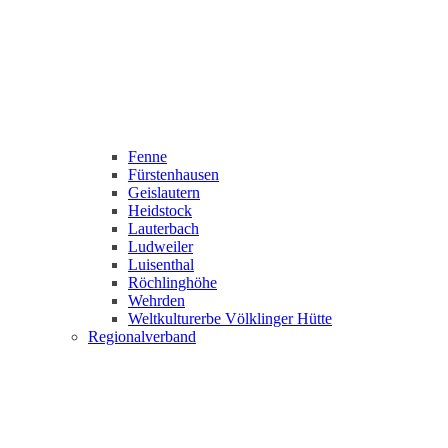
Fenne
Fürstenhausen
Geislautern
Heidstock
Lauterbach
Ludweiler
Luisenthal
Röchlinghöhe
Wehrden
Weltkulturerbe Völklinger Hütte
Regionalverband