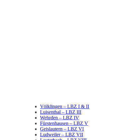
Völklingen – LBZ I & II
Luisenthal – LBZ III
Wehrden – LBZ IV
Fürstenhausen – LBZ V
Geislautern – LBZ VI
Ludweiler – LBZ VII