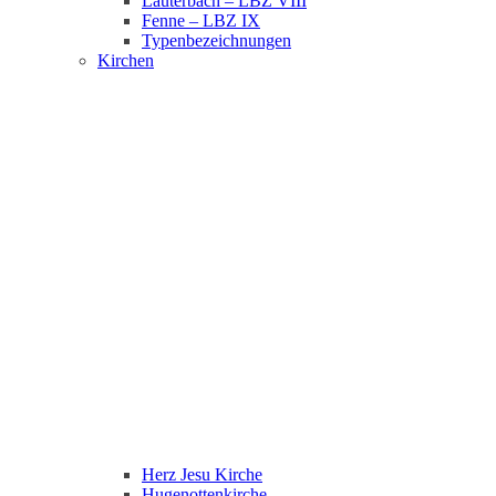
Lauterbach – LBZ VIII
Fenne – LBZ IX
Typenbezeichnungen
Kirchen
Herz Jesu Kirche
Hugenottenkirche