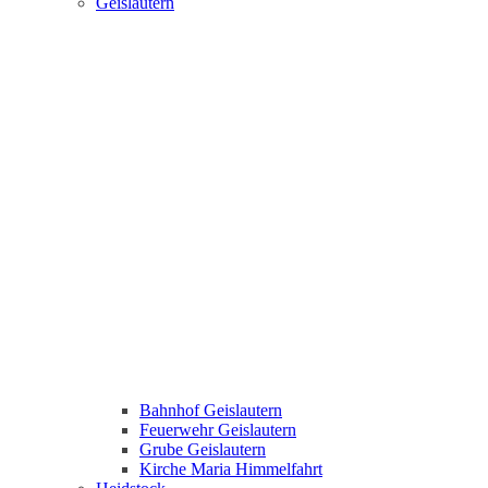
Geislautern
Bahnhof Geislautern
Feuerwehr Geislautern
Grube Geislautern
Kirche Maria Himmelfahrt