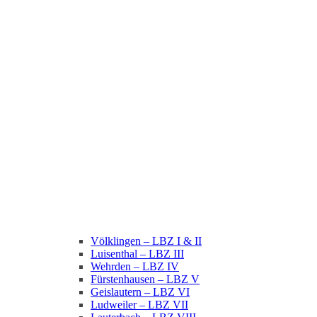
Völklingen – LBZ I & II
Luisenthal – LBZ III
Wehrden – LBZ IV
Fürstenhausen – LBZ V
Geislautern – LBZ VI
Ludweiler – LBZ VII