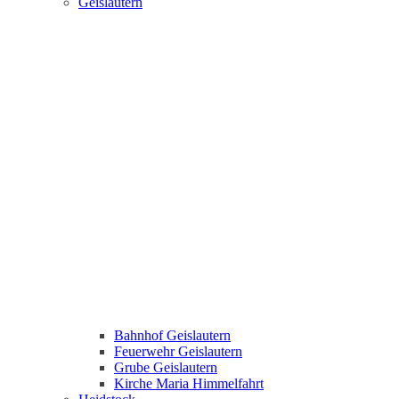
Geislautern
Bahnhof Geislautern
Feuerwehr Geislautern
Grube Geislautern
Kirche Maria Himmelfahrt