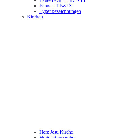
Lauterbach – LBZ VIII
Fenne – LBZ IX
Typenbezeichnungen
Kirchen
Herz Jesu Kirche
Hugenottenkirche