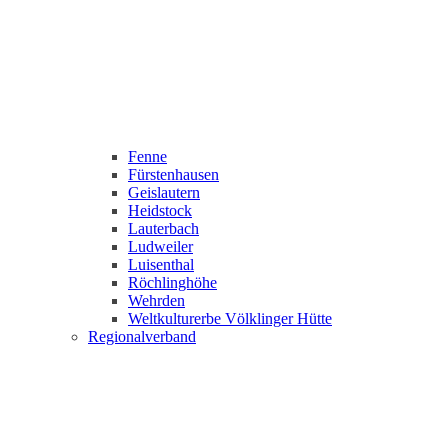
Fenne
Fürstenhausen
Geislautern
Heidstock
Lauterbach
Ludweiler
Luisenthal
Röchlinghöhe
Wehrden
Weltkulturerbe Völklinger Hütte
Regionalverband