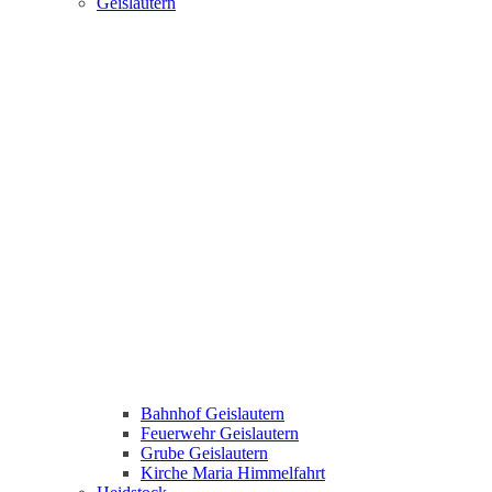
Geislautern
Bahnhof Geislautern
Feuerwehr Geislautern
Grube Geislautern
Kirche Maria Himmelfahrt