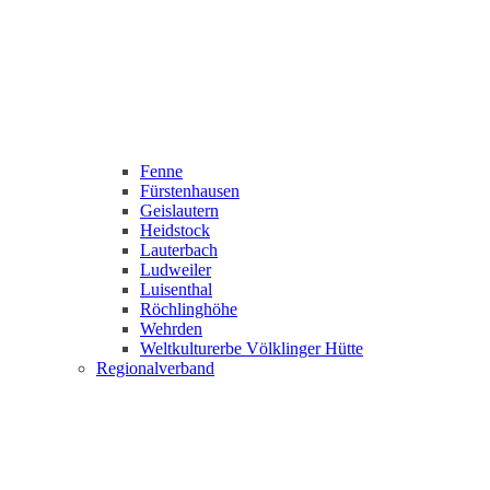
Fenne
Fürstenhausen
Geislautern
Heidstock
Lauterbach
Ludweiler
Luisenthal
Röchlinghöhe
Wehrden
Weltkulturerbe Völklinger Hütte
Regionalverband