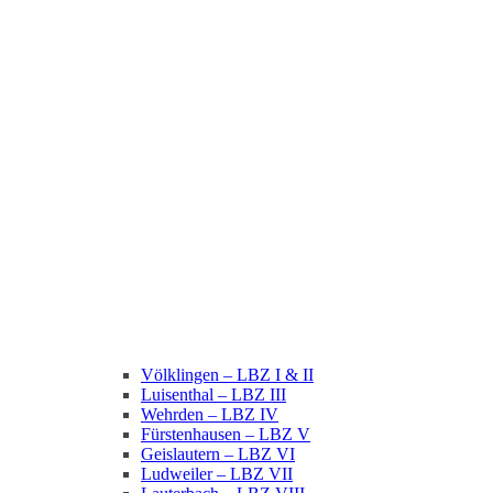
Völklingen – LBZ I & II
Luisenthal – LBZ III
Wehrden – LBZ IV
Fürstenhausen – LBZ V
Geislautern – LBZ VI
Ludweiler – LBZ VII