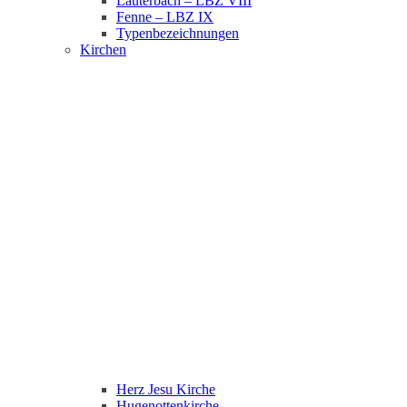
Lauterbach – LBZ VIII
Fenne – LBZ IX
Typenbezeichnungen
Kirchen
Herz Jesu Kirche
Hugenottenkirche