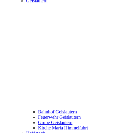
Geislautern
Bahnhof Geislautern
Feuerwehr Geislautern
Grube Geislautern
Kirche Maria Himmelfahrt