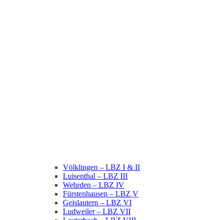
Völklingen – LBZ I & II
Luisenthal – LBZ III
Wehrden – LBZ IV
Fürstenhausen – LBZ V
Geislautern – LBZ VI
Ludweiler – LBZ VII