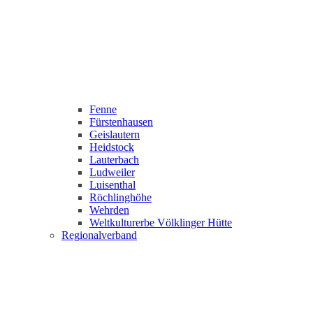
Fenne
Fürstenhausen
Geislautern
Heidstock
Lauterbach
Ludweiler
Luisenthal
Röchlinghöhe
Wehrden
Weltkulturerbe Völklinger Hütte
Regionalverband