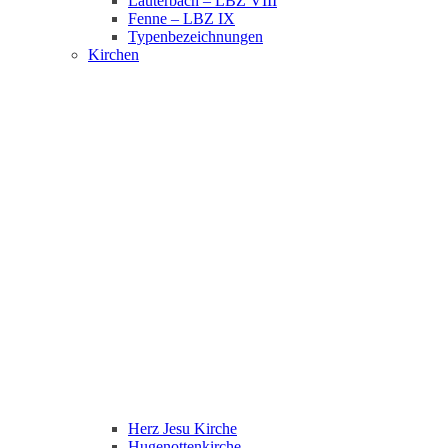
Lauterbach – LBZ VIII
Fenne – LBZ IX
Typenbezeichnungen
Kirchen
Herz Jesu Kirche
Hugenottenkirche