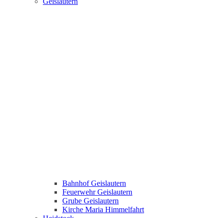
Geislautern
Bahnhof Geislautern
Feuerwehr Geislautern
Grube Geislautern
Kirche Maria Himmelfahrt