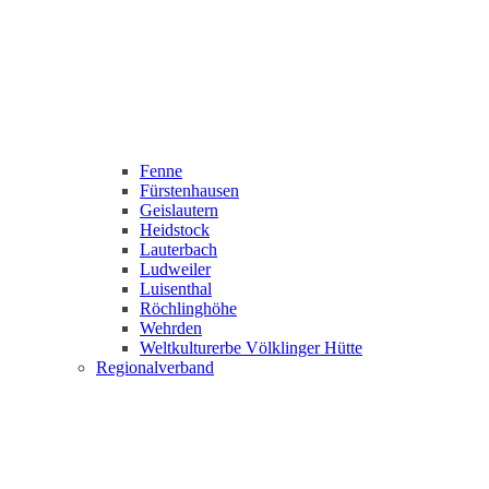
Fenne
Fürstenhausen
Geislautern
Heidstock
Lauterbach
Ludweiler
Luisenthal
Röchlinghöhe
Wehrden
Weltkulturerbe Völklinger Hütte
Regionalverband