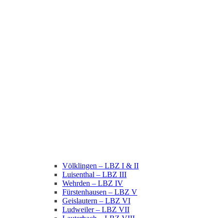
Völklingen – LBZ I & II
Luisenthal – LBZ III
Wehrden – LBZ IV
Fürstenhausen – LBZ V
Geislautern – LBZ VI
Ludweiler – LBZ VII