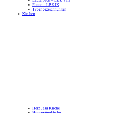
Lauterbach – LBZ VIII
Fenne – LBZ IX
Typenbezeichnungen
Kirchen
Herz Jesu Kirche
Hugenottenkirche