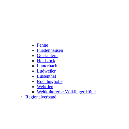
Fenne
Fürstenhausen
Geislautern
Heidstock
Lauterbach
Ludweiler
Luisenthal
Röchlinghöhe
Wehrden
Weltkulturerbe Völklinger Hütte
Regionalverband