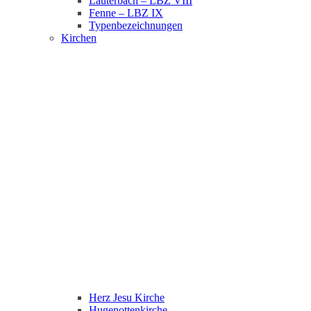
Lauterbach – LBZ VIII
Fenne – LBZ IX
Typenbezeichnungen
Kirchen
Herz Jesu Kirche
Hugenottenkirche