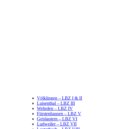
Völklingen – LBZ I & II
Luisenthal – LBZ III
Wehrden – LBZ IV
Fürstenhausen – LBZ V
Geislautern – LBZ VI
Ludweiler – LBZ VII