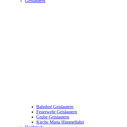
Geislautern
Bahnhof Geislautern
Feuerwehr Geislautern
Grube Geislautern
Kirche Maria Himmelfahrt