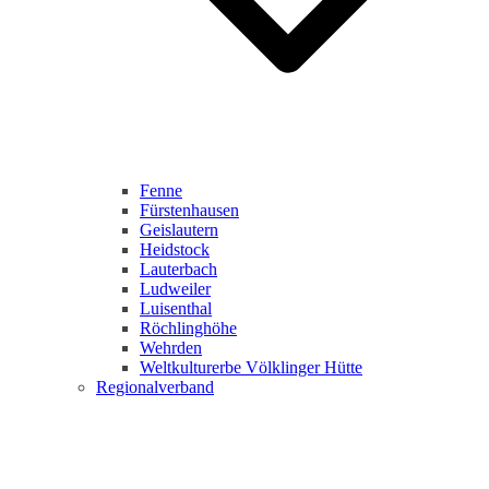
Fenne
Fürstenhausen
Geislautern
Heidstock
Lauterbach
Ludweiler
Luisenthal
Röchlinghöhe
Wehrden
Weltkulturerbe Völklinger Hütte
Regionalverband