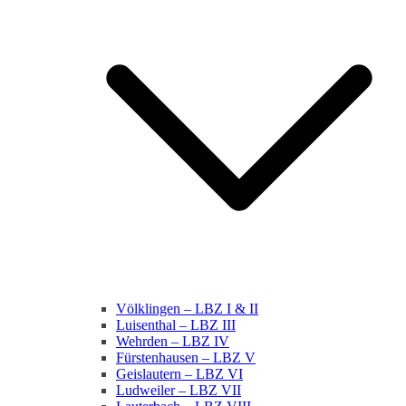
Völklingen – LBZ I & II
Luisenthal – LBZ III
Wehrden – LBZ IV
Fürstenhausen – LBZ V
Geislautern – LBZ VI
Ludweiler – LBZ VII