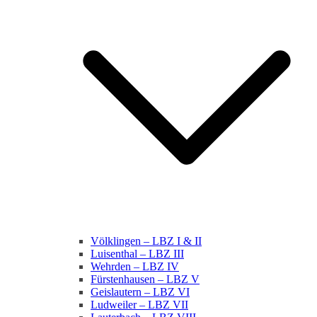
Völklingen – LBZ I & II
Luisenthal – LBZ III
Wehrden – LBZ IV
Fürstenhausen – LBZ V
Geislautern – LBZ VI
Ludweiler – LBZ VII