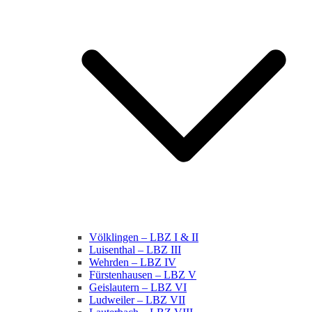
Völklingen – LBZ I & II
Luisenthal – LBZ III
Wehrden – LBZ IV
Fürstenhausen – LBZ V
Geislautern – LBZ VI
Ludweiler – LBZ VII