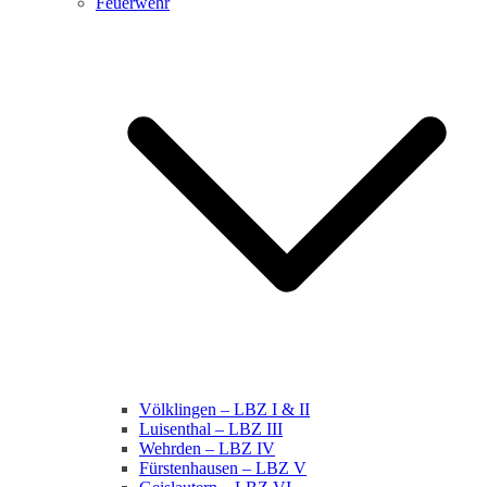
Feuerwehr
Völklingen – LBZ I & II
Luisenthal – LBZ III
Wehrden – LBZ IV
Fürstenhausen – LBZ V