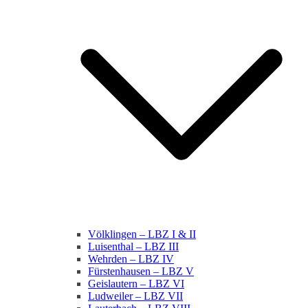
Völklingen – LBZ I & II
Luisenthal – LBZ III
Wehrden – LBZ IV
Fürstenhausen – LBZ V
Geislautern – LBZ VI
Ludweiler – LBZ VII