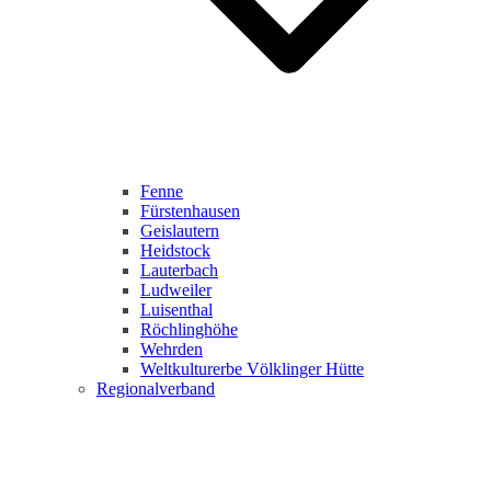
Fenne
Fürstenhausen
Geislautern
Heidstock
Lauterbach
Ludweiler
Luisenthal
Röchlinghöhe
Wehrden
Weltkulturerbe Völklinger Hütte
Regionalverband