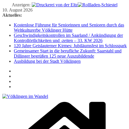
Anzeigen:
Zum
10. August 2026
Inhalt
Aktuelles:
springen
Kostenlose Führung für Seniorinnen und Senioren durch das
Weltkulturerbe Völklinger Hütte
Geschwindigkeitskontrollen im Saarland / Ankündigung der
Kontrollörtlichkeiten und -zeiten – 33. KW 2026
120 Jahre Geislauterner Kirmes: Jubiläumsfest im Schlosspark
Gemeinsamer Start in die berufliche Zukunft: Saarstahl und
Dillinger begrüßen 125 neue Auszubildende
Ausbildung bei der Stadt Völklingen