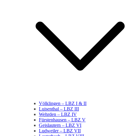
Völklingen – LBZ I & II
Luisenthal – LBZ III
Wehrden – LBZ IV
Fürstenhausen – LBZ V
Geislautern – LBZ VI
Ludweiler – LBZ VII