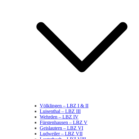
Völklingen – LBZ I & II
Luisenthal – LBZ III
Wehrden – LBZ IV
Fürstenhausen – LBZ V
Geislautern – LBZ VI
Ludweiler – LBZ VII