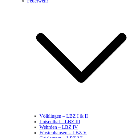
Feuerwehr
Völklingen – LBZ I & II
Luisenthal – LBZ III
Wehrden – LBZ IV
Fürstenhausen – LBZ V