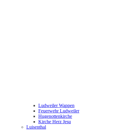
Ludweiler Wappen
Feuerwehr Ludweiler
Hugenottenkirche
Kirche Herz Jesu
Luisenthal