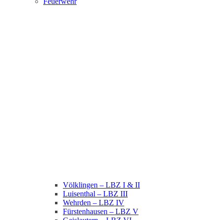
Feuerwehr
Völklingen – LBZ I & II
Luisenthal – LBZ III
Wehrden – LBZ IV
Fürstenhausen – LBZ V