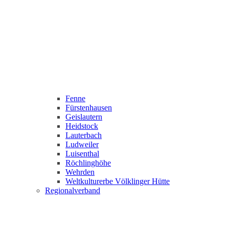
Fenne
Fürstenhausen
Geislautern
Heidstock
Lauterbach
Ludweiler
Luisenthal
Röchlinghöhe
Wehrden
Weltkulturerbe Völklinger Hütte
Regionalverband