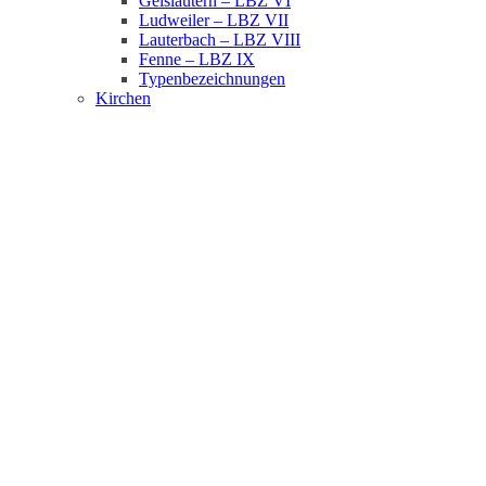
Geislautern – LBZ VI
Ludweiler – LBZ VII
Lauterbach – LBZ VIII
Fenne – LBZ IX
Typenbezeichnungen
Kirchen