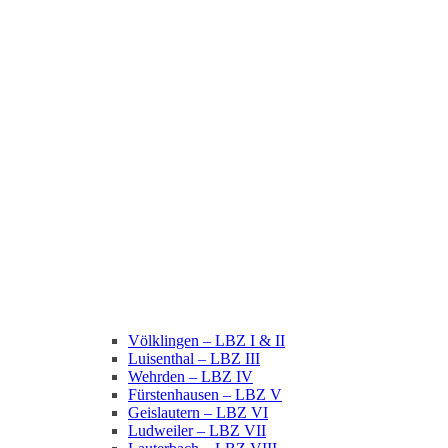
Völklingen – LBZ I & II
Luisenthal – LBZ III
Wehrden – LBZ IV
Fürstenhausen – LBZ V
Geislautern – LBZ VI
Ludweiler – LBZ VII