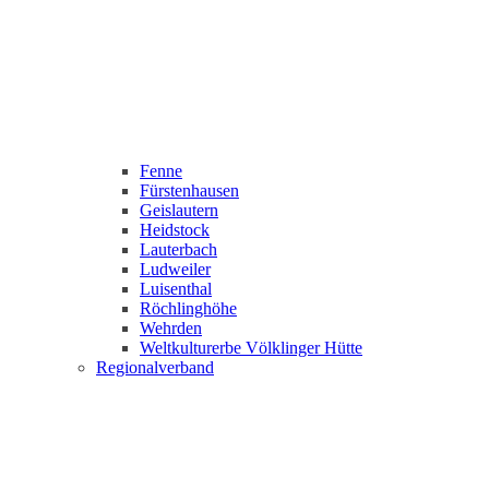
Fenne
Fürstenhausen
Geislautern
Heidstock
Lauterbach
Ludweiler
Luisenthal
Röchlinghöhe
Wehrden
Weltkulturerbe Völklinger Hütte
Regionalverband