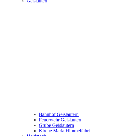
Geislautern
Bahnhof Geislautern
Feuerwehr Geislautern
Grube Geislautern
Kirche Maria Himmelfahrt