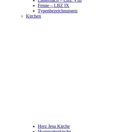
Lauterbach – LBZ VIII
Fenne – LBZ IX
Typenbezeichnungen
Kirchen
Herz Jesu Kirche
Hugenottenkirche