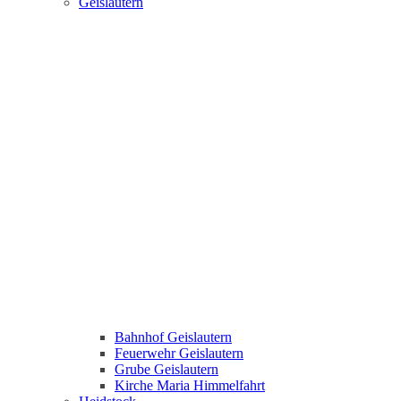
Geislautern
Bahnhof Geislautern
Feuerwehr Geislautern
Grube Geislautern
Kirche Maria Himmelfahrt