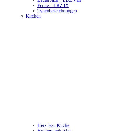
Lauterbach – LBZ VIII
Fenne – LBZ IX
Typenbezeichnungen
Kirchen
Herz Jesu Kirche
Hugenottenkirche