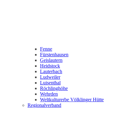
Fenne
Fürstenhausen
Geislautern
Heidstock
Lauterbach
Ludweiler
Luisenthal
Röchlinghöhe
Wehrden
Weltkulturerbe Völklinger Hütte
Regionalverband