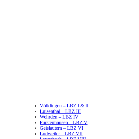
Völklingen – LBZ I & II
Luisenthal – LBZ III
Wehrden – LBZ IV
Fürstenhausen – LBZ V
Geislautern – LBZ VI
Ludweiler – LBZ VII