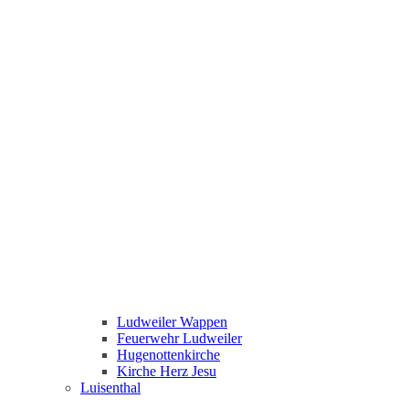
Ludweiler Wappen
Feuerwehr Ludweiler
Hugenottenkirche
Kirche Herz Jesu
Luisenthal