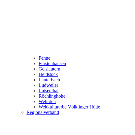
Fenne
Fürstenhausen
Geislautern
Heidstock
Lauterbach
Ludweiler
Luisenthal
Röchlinghöhe
Wehrden
Weltkulturerbe Völklinger Hütte
Regionalverband