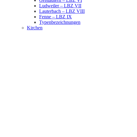
Geislautern – LBZ VI
Ludweiler – LBZ VII
Lauterbach – LBZ VIII
Fenne – LBZ IX
Typenbezeichnungen
Kirchen