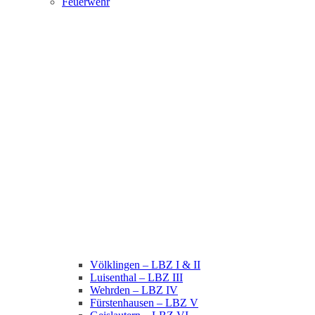
Feuerwehr
Völklingen – LBZ I & II
Luisenthal – LBZ III
Wehrden – LBZ IV
Fürstenhausen – LBZ V