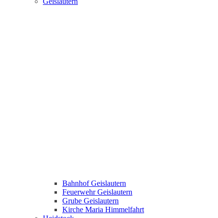
Geislautern
Bahnhof Geislautern
Feuerwehr Geislautern
Grube Geislautern
Kirche Maria Himmelfahrt