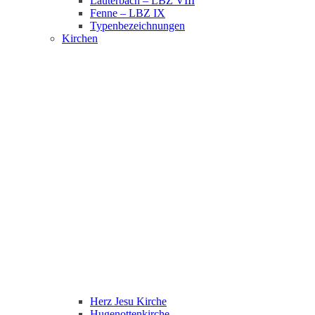
Lauterbach – LBZ VIII
Fenne – LBZ IX
Typenbezeichnungen
Kirchen
Herz Jesu Kirche
Hugenottenkirche