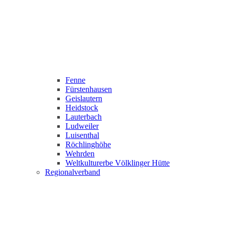
Fenne
Fürstenhausen
Geislautern
Heidstock
Lauterbach
Ludweiler
Luisenthal
Röchlinghöhe
Wehrden
Weltkulturerbe Völklinger Hütte
Regionalverband