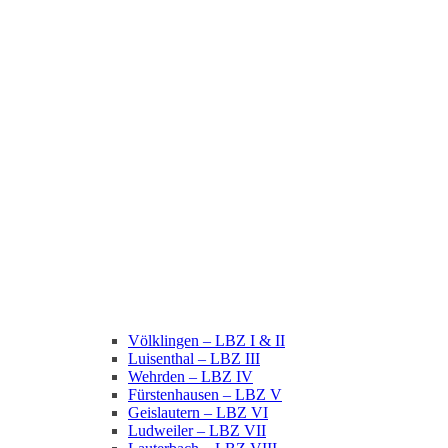
Völklingen – LBZ I & II
Luisenthal – LBZ III
Wehrden – LBZ IV
Fürstenhausen – LBZ V
Geislautern – LBZ VI
Ludweiler – LBZ VII