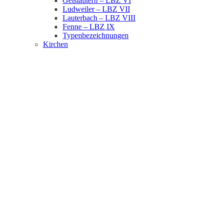
Geislautern – LBZ VI
Ludweiler – LBZ VII
Lauterbach – LBZ VIII
Fenne – LBZ IX
Typenbezeichnungen
Kirchen