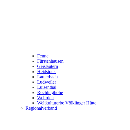
Fenne
Fürstenhausen
Geislautern
Heidstock
Lauterbach
Ludweiler
Luisenthal
Röchlinghöhe
Wehrden
Weltkulturerbe Völklinger Hütte
Regionalverband