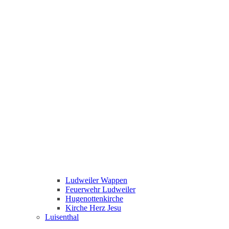
Ludweiler Wappen
Feuerwehr Ludweiler
Hugenottenkirche
Kirche Herz Jesu
Luisenthal