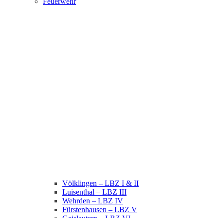
Feuerwehr
Völklingen – LBZ I & II
Luisenthal – LBZ III
Wehrden – LBZ IV
Fürstenhausen – LBZ V