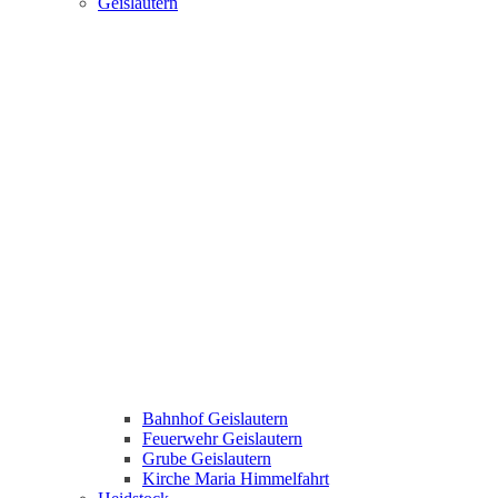
Geislautern
Bahnhof Geislautern
Feuerwehr Geislautern
Grube Geislautern
Kirche Maria Himmelfahrt