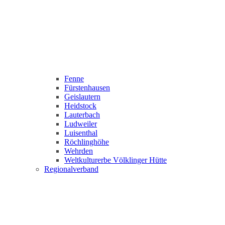
Fenne
Fürstenhausen
Geislautern
Heidstock
Lauterbach
Ludweiler
Luisenthal
Röchlinghöhe
Wehrden
Weltkulturerbe Völklinger Hütte
Regionalverband