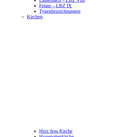
Lauterbach – LBZ VIII
Fenne – LBZ IX
Typenbezeichnungen
Kirchen
Herz Jesu Kirche
Hugenottenkirche