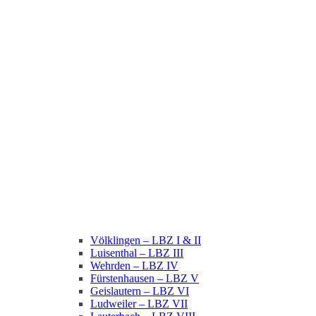
Völklingen – LBZ I & II
Luisenthal – LBZ III
Wehrden – LBZ IV
Fürstenhausen – LBZ V
Geislautern – LBZ VI
Ludweiler – LBZ VII