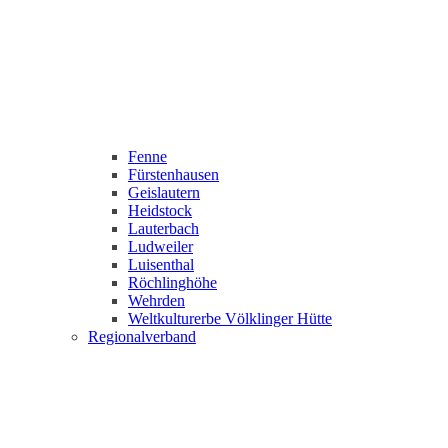
Fenne
Fürstenhausen
Geislautern
Heidstock
Lauterbach
Ludweiler
Luisenthal
Röchlinghöhe
Wehrden
Weltkulturerbe Völklinger Hütte
Regionalverband