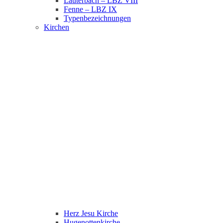
Lauterbach – LBZ VIII
Fenne – LBZ IX
Typenbezeichnungen
Kirchen
Herz Jesu Kirche
Hugenottenkirche