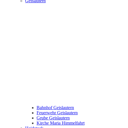
Geislautern
Bahnhof Geislautern
Feuerwehr Geislautern
Grube Geislautern
Kirche Maria Himmelfahrt