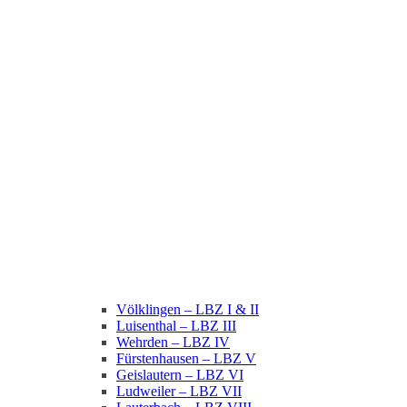
Völklingen – LBZ I & II
Luisenthal – LBZ III
Wehrden – LBZ IV
Fürstenhausen – LBZ V
Geislautern – LBZ VI
Ludweiler – LBZ VII