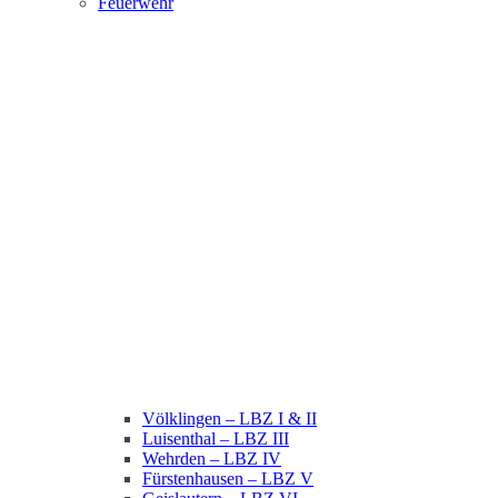
Feuerwehr
Völklingen – LBZ I & II
Luisenthal – LBZ III
Wehrden – LBZ IV
Fürstenhausen – LBZ V