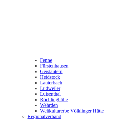
Fenne
Fürstenhausen
Geislautern
Heidstock
Lauterbach
Ludweiler
Luisenthal
Röchlinghöhe
Wehrden
Weltkulturerbe Völklinger Hütte
Regionalverband