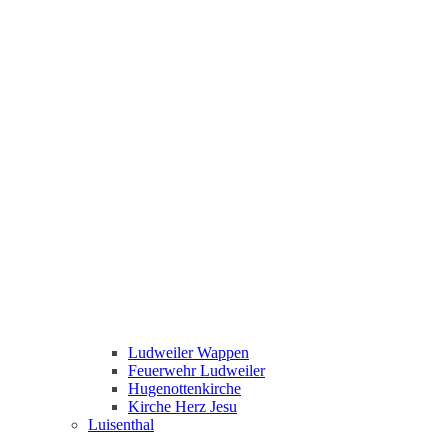
Ludweiler Wappen
Feuerwehr Ludweiler
Hugenottenkirche
Kirche Herz Jesu
Luisenthal