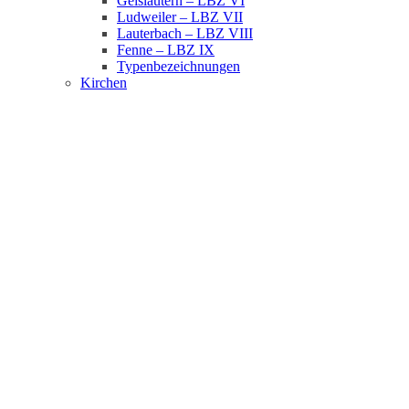
Geislautern – LBZ VI
Ludweiler – LBZ VII
Lauterbach – LBZ VIII
Fenne – LBZ IX
Typenbezeichnungen
Kirchen