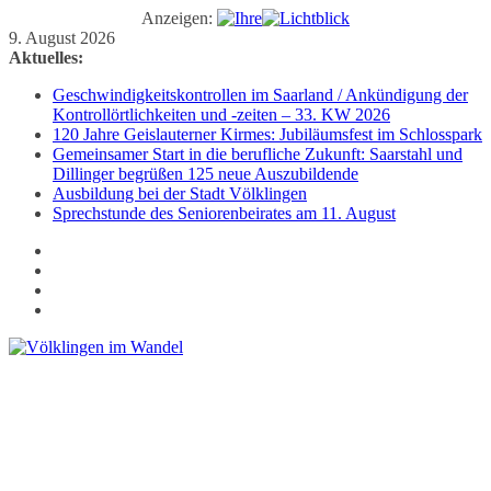
Anzeigen:
Zum
9. August 2026
Inhalt
Aktuelles:
springen
Geschwindigkeitskontrollen im Saarland / Ankündigung der
Kontrollörtlichkeiten und -zeiten – 33. KW 2026
120 Jahre Geislauterner Kirmes: Jubiläumsfest im Schlosspark
Gemeinsamer Start in die berufliche Zukunft: Saarstahl und
Dillinger begrüßen 125 neue Auszubildende
Ausbildung bei der Stadt Völklingen
Sprechstunde des Seniorenbeirates am 11. August