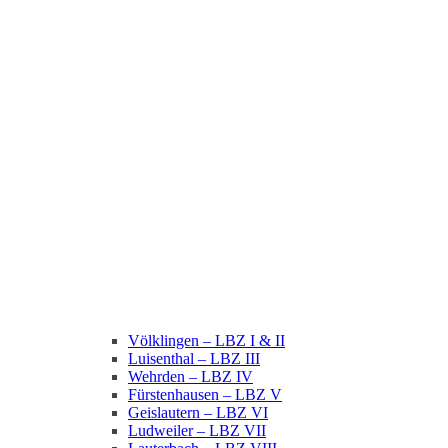
Völklingen – LBZ I & II
Luisenthal – LBZ III
Wehrden – LBZ IV
Fürstenhausen – LBZ V
Geislautern – LBZ VI
Ludweiler – LBZ VII