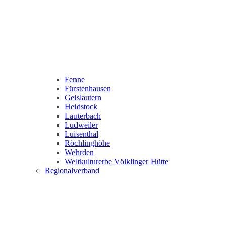
Fenne
Fürstenhausen
Geislautern
Heidstock
Lauterbach
Ludweiler
Luisenthal
Röchlinghöhe
Wehrden
Weltkulturerbe Völklinger Hütte
Regionalverband