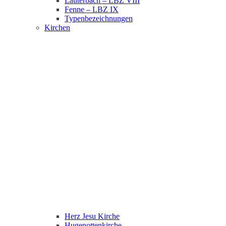
Lauterbach – LBZ VIII
Fenne – LBZ IX
Typenbezeichnungen
Kirchen
Herz Jesu Kirche
Hugenottenkirche