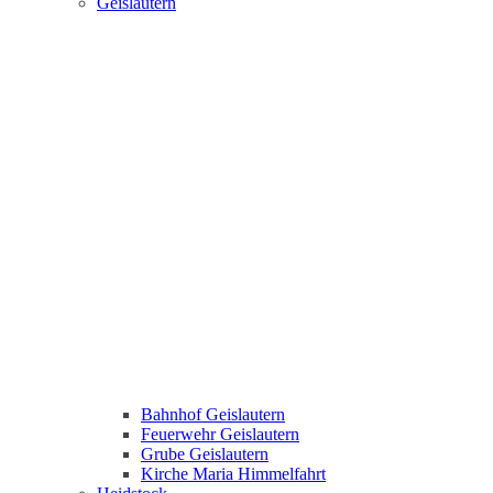
Geislautern
Bahnhof Geislautern
Feuerwehr Geislautern
Grube Geislautern
Kirche Maria Himmelfahrt