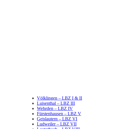
Völklingen – LBZ I & II
Luisenthal – LBZ III
Wehrden – LBZ IV
Fürstenhausen – LBZ V
Geislautern – LBZ VI
Ludweiler – LBZ VII