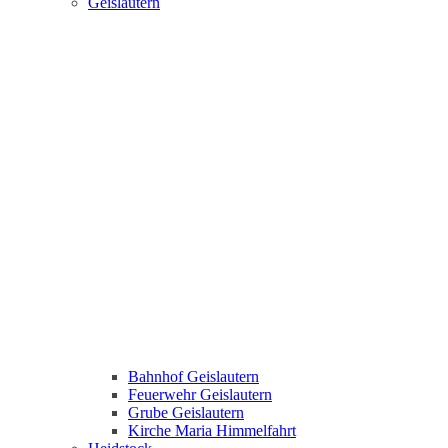
Geislautern
Bahnhof Geislautern
Feuerwehr Geislautern
Grube Geislautern
Kirche Maria Himmelfahrt