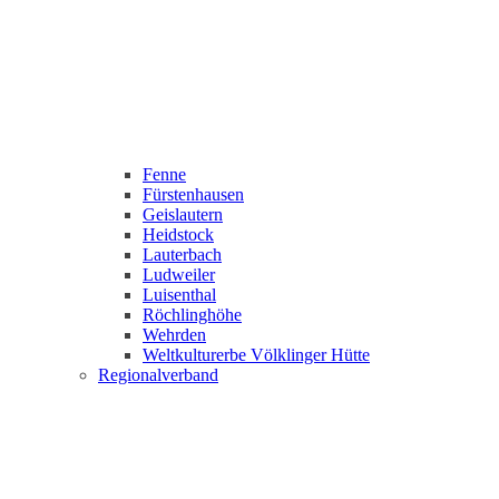
Fenne
Fürstenhausen
Geislautern
Heidstock
Lauterbach
Ludweiler
Luisenthal
Röchlinghöhe
Wehrden
Weltkulturerbe Völklinger Hütte
Regionalverband