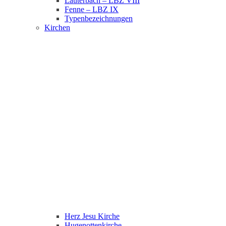
Lauterbach – LBZ VIII
Fenne – LBZ IX
Typenbezeichnungen
Kirchen
Herz Jesu Kirche
Hugenottenkirche