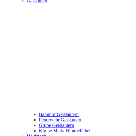
Geislautern
Bahnhof Geislautern
Feuerwehr Geislautern
Grube Geislautern
Kirche Maria Himmelfahrt