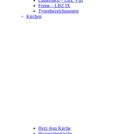
Lauterbach – LBZ VIII
Fenne – LBZ IX
Typenbezeichnungen
Kirchen
Herz Jesu Kirche
Hugenottenkirche