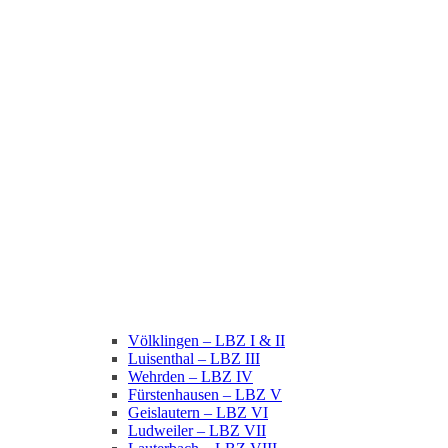
Völklingen – LBZ I & II
Luisenthal – LBZ III
Wehrden – LBZ IV
Fürstenhausen – LBZ V
Geislautern – LBZ VI
Ludweiler – LBZ VII