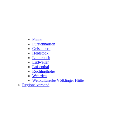
Fenne
Fürstenhausen
Geislautern
Heidstock
Lauterbach
Ludweiler
Luisenthal
Röchlinghöhe
Wehrden
Weltkulturerbe Völklinger Hütte
Regionalverband