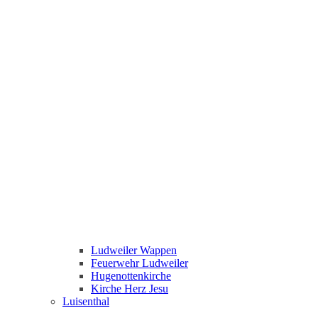
Ludweiler Wappen
Feuerwehr Ludweiler
Hugenottenkirche
Kirche Herz Jesu
Luisenthal