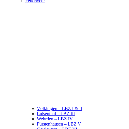
Feuerwehr
Völklingen – LBZ I & II
Luisenthal – LBZ III
Wehrden – LBZ IV
Fürstenhausen – LBZ V