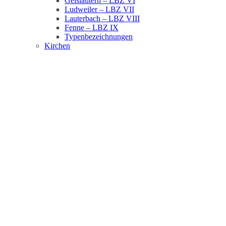
Geislautern – LBZ VI
Ludweiler – LBZ VII
Lauterbach – LBZ VIII
Fenne – LBZ IX
Typenbezeichnungen
Kirchen