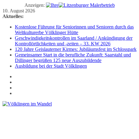
Anzeigen:
Zum
10. August 2026
Inhalt
Aktuelles:
springen
Kostenlose Führung für Seniorinnen und Senioren durch das
Weltkulturerbe Völklinger Hütte
Geschwindigkeitskontrollen im Saarland / Ankündigung der
Kontrollörtlichkeiten und -zeiten – 33. KW 2026
120 Jahre Geislauterner Kirmes: Jubiläumsfest im Schlosspark
Gemeinsamer Start in die berufliche Zukunft: Saarstahl und
Dillinger begrüßen 125 neue Auszubildende
Ausbildung bei der Stadt Völklingen