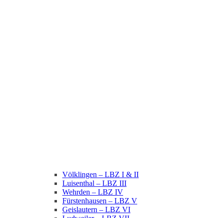
Völklingen – LBZ I & II
Luisenthal – LBZ III
Wehrden – LBZ IV
Fürstenhausen – LBZ V
Geislautern – LBZ VI