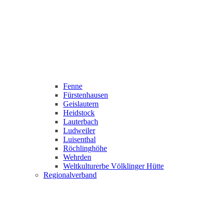
Fenne
Fürstenhausen
Geislautern
Heidstock
Lauterbach
Ludweiler
Luisenthal
Röchlinghöhe
Wehrden
Weltkulturerbe Völklinger Hütte
Regionalverband