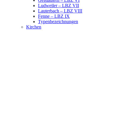
Geislautern – LBZ VI
Ludweiler – LBZ VII
Lauterbach – LBZ VIII
Fenne – LBZ IX
Typenbezeichnungen
Kirchen