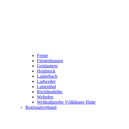
Fenne
Fürstenhausen
Geislautern
Heidstock
Lauterbach
Ludweiler
Luisenthal
Röchlinghöhe
Wehrden
Weltkulturerbe Völklinger Hütte
Regionalverband