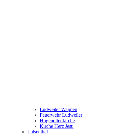
Ludweiler Wappen
Feuerwehr Ludweiler
Hugenottenkirche
Kirche Herz Jesu
Luisenthal