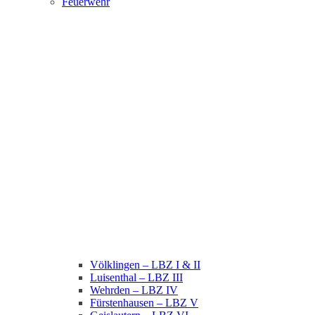
Feuerwehr
Völklingen – LBZ I & II
Luisenthal – LBZ III
Wehrden – LBZ IV
Fürstenhausen – LBZ V