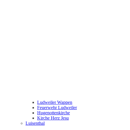
Ludweiler Wappen
Feuerwehr Ludweiler
Hugenottenkirche
Kirche Herz Jesu
Luisenthal