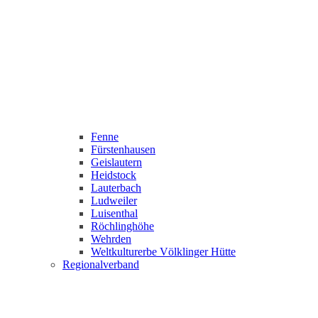
Fenne
Fürstenhausen
Geislautern
Heidstock
Lauterbach
Ludweiler
Luisenthal
Röchlinghöhe
Wehrden
Weltkulturerbe Völklinger Hütte
Regionalverband