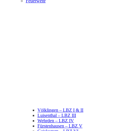
Feuerwehr
Völklingen – LBZ I & II
Luisenthal – LBZ III
Wehrden – LBZ IV
Fürstenhausen – LBZ V