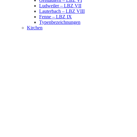
Geislautern – LBZ VI
Ludweiler – LBZ VII
Lauterbach – LBZ VIII
Fenne – LBZ IX
Typenbezeichnungen
Kirchen