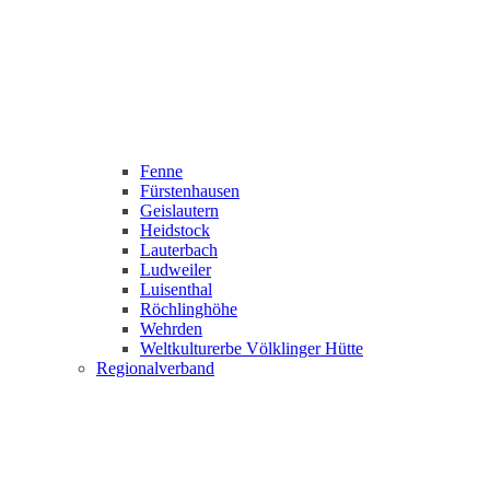
Fenne
Fürstenhausen
Geislautern
Heidstock
Lauterbach
Ludweiler
Luisenthal
Röchlinghöhe
Wehrden
Weltkulturerbe Völklinger Hütte
Regionalverband