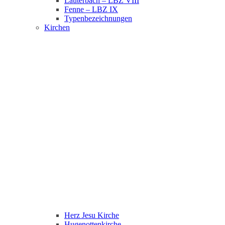
Lauterbach – LBZ VIII
Fenne – LBZ IX
Typenbezeichnungen
Kirchen
Herz Jesu Kirche
Hugenottenkirche