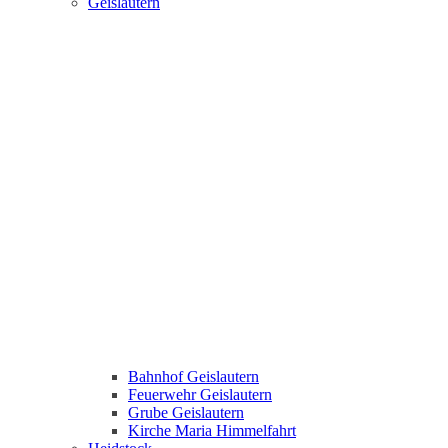
Geislautern
Bahnhof Geislautern
Feuerwehr Geislautern
Grube Geislautern
Kirche Maria Himmelfahrt