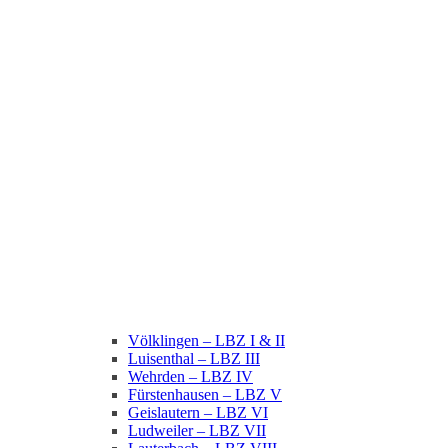
Völklingen – LBZ I & II
Luisenthal – LBZ III
Wehrden – LBZ IV
Fürstenhausen – LBZ V
Geislautern – LBZ VI
Ludweiler – LBZ VII