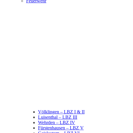
Feuerwehr
Völklingen – LBZ I & II
Luisenthal – LBZ III
Wehrden – LBZ IV
Fürstenhausen – LBZ V