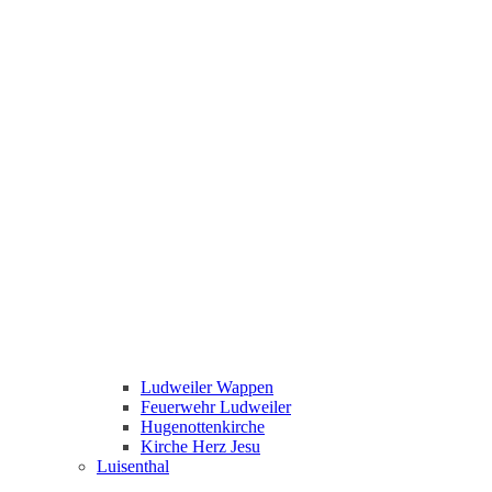
Ludweiler Wappen
Feuerwehr Ludweiler
Hugenottenkirche
Kirche Herz Jesu
Luisenthal