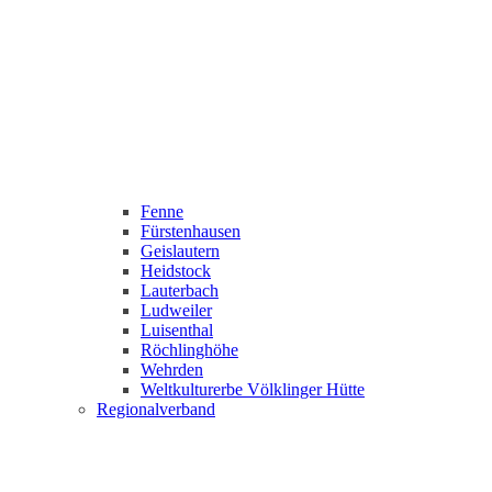
Fenne
Fürstenhausen
Geislautern
Heidstock
Lauterbach
Ludweiler
Luisenthal
Röchlinghöhe
Wehrden
Weltkulturerbe Völklinger Hütte
Regionalverband