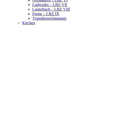
Geislautern – LBZ VI
Ludweiler – LBZ VII
Lauterbach – LBZ VIII
Fenne – LBZ IX
Typenbezeichnungen
Kirchen