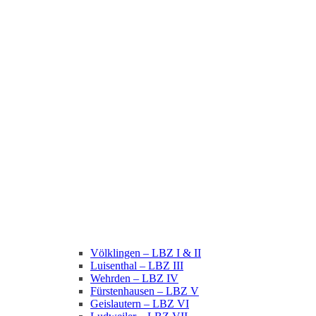
Völklingen – LBZ I & II
Luisenthal – LBZ III
Wehrden – LBZ IV
Fürstenhausen – LBZ V
Geislautern – LBZ VI