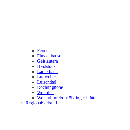
Fenne
Fürstenhausen
Geislautern
Heidstock
Lauterbach
Ludweiler
Luisenthal
Röchlinghöhe
Wehrden
Weltkulturerbe Völklinger Hütte
Regionalverband