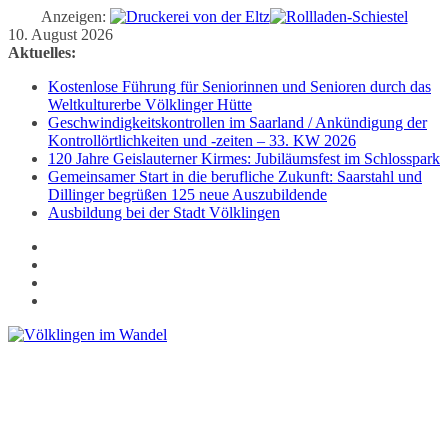
Anzeigen:
Zum
10. August 2026
Inhalt
Aktuelles:
springen
Kostenlose Führung für Seniorinnen und Senioren durch das
Weltkulturerbe Völklinger Hütte
Geschwindigkeitskontrollen im Saarland / Ankündigung der
Kontrollörtlichkeiten und -zeiten – 33. KW 2026
120 Jahre Geislauterner Kirmes: Jubiläumsfest im Schlosspark
Gemeinsamer Start in die berufliche Zukunft: Saarstahl und
Dillinger begrüßen 125 neue Auszubildende
Ausbildung bei der Stadt Völklingen