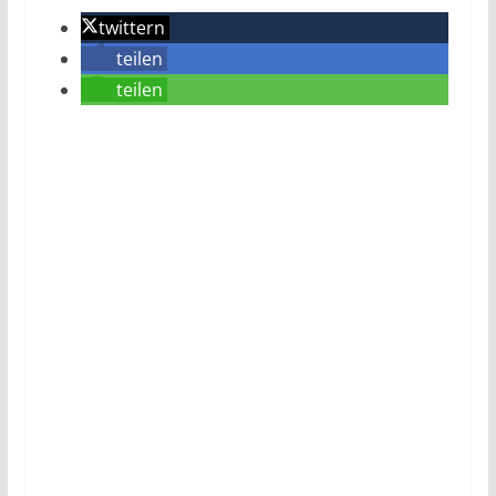
twittern
teilen
teilen
Bleiben Sie informiert!
Tragen Sie sich einfach für unser tägliches
Nachrichten-Update ein und verpassen Sie nichts!
Wir senden keinen Spam! Unser Newsletter kann
Werbung enthalten!
Datenschutzerklärung