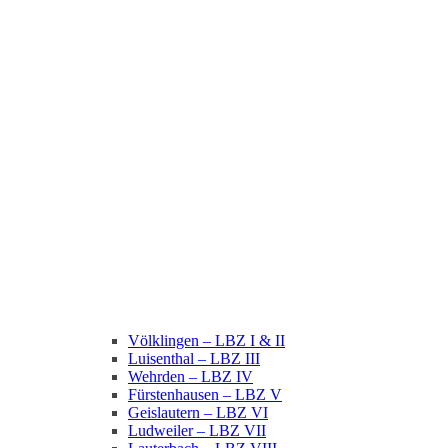
Völklingen – LBZ I & II
Luisenthal – LBZ III
Wehrden – LBZ IV
Fürstenhausen – LBZ V
Geislautern – LBZ VI
Ludweiler – LBZ VII