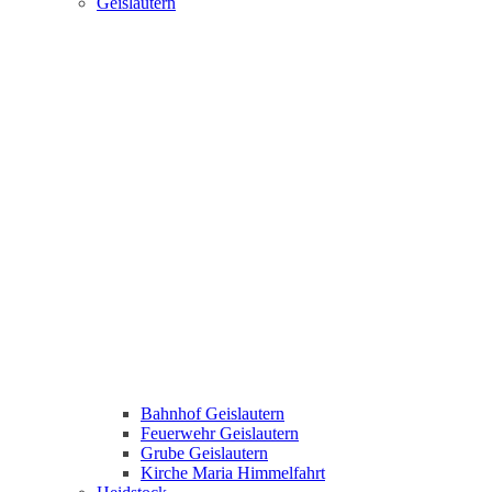
Geislautern
Bahnhof Geislautern
Feuerwehr Geislautern
Grube Geislautern
Kirche Maria Himmelfahrt