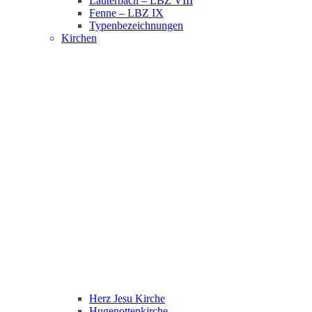
Lauterbach – LBZ VIII
Fenne – LBZ IX
Typenbezeichnungen
Kirchen
Herz Jesu Kirche
Hugenottenkirche