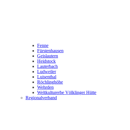
Fenne
Fürstenhausen
Geislautern
Heidstock
Lauterbach
Ludweiler
Luisenthal
Röchlinghöhe
Wehrden
Weltkulturerbe Völklinger Hütte
Regionalverband