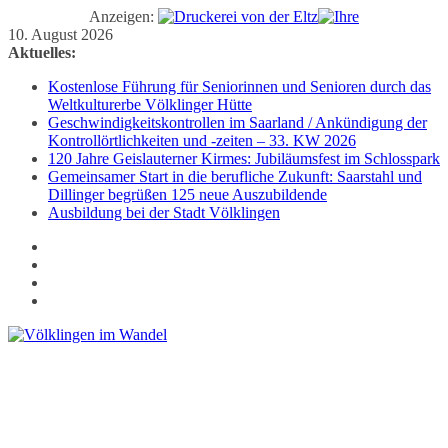
Anzeigen:
Zum
10. August 2026
Inhalt
Aktuelles:
springen
Kostenlose Führung für Seniorinnen und Senioren durch das
Weltkulturerbe Völklinger Hütte
Geschwindigkeitskontrollen im Saarland / Ankündigung der
Kontrollörtlichkeiten und -zeiten – 33. KW 2026
120 Jahre Geislauterner Kirmes: Jubiläumsfest im Schlosspark
Gemeinsamer Start in die berufliche Zukunft: Saarstahl und
Dillinger begrüßen 125 neue Auszubildende
Ausbildung bei der Stadt Völklingen