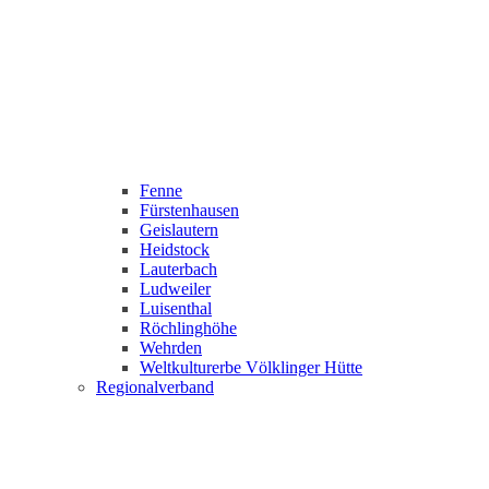
Fenne
Fürstenhausen
Geislautern
Heidstock
Lauterbach
Ludweiler
Luisenthal
Röchlinghöhe
Wehrden
Weltkulturerbe Völklinger Hütte
Regionalverband