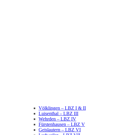
Völklingen – LBZ I & II
Luisenthal – LBZ III
Wehrden – LBZ IV
Fürstenhausen – LBZ V
Geislautern – LBZ VI