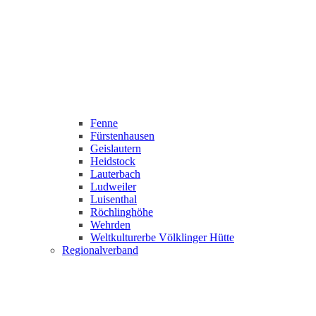
Fenne
Fürstenhausen
Geislautern
Heidstock
Lauterbach
Ludweiler
Luisenthal
Röchlinghöhe
Wehrden
Weltkulturerbe Völklinger Hütte
Regionalverband