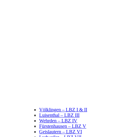
Völklingen – LBZ I & II
Luisenthal – LBZ III
Wehrden – LBZ IV
Fürstenhausen – LBZ V
Geislautern – LBZ VI