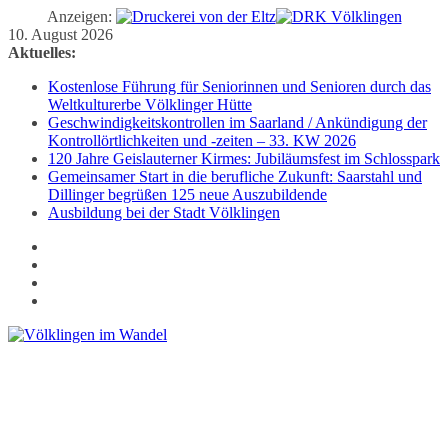
Anzeigen:
Zum
10. August 2026
Inhalt
Aktuelles:
springen
Kostenlose Führung für Seniorinnen und Senioren durch das
Weltkulturerbe Völklinger Hütte
Geschwindigkeitskontrollen im Saarland / Ankündigung der
Kontrollörtlichkeiten und -zeiten – 33. KW 2026
120 Jahre Geislauterner Kirmes: Jubiläumsfest im Schlosspark
Gemeinsamer Start in die berufliche Zukunft: Saarstahl und
Dillinger begrüßen 125 neue Auszubildende
Ausbildung bei der Stadt Völklingen