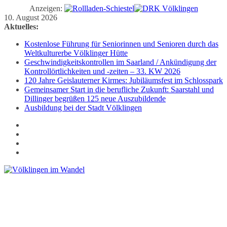
Anzeigen:
Zum
10. August 2026
Inhalt
Aktuelles:
springen
Kostenlose Führung für Seniorinnen und Senioren durch das
Weltkulturerbe Völklinger Hütte
Geschwindigkeitskontrollen im Saarland / Ankündigung der
Kontrollörtlichkeiten und -zeiten – 33. KW 2026
120 Jahre Geislauterner Kirmes: Jubiläumsfest im Schlosspark
Gemeinsamer Start in die berufliche Zukunft: Saarstahl und
Dillinger begrüßen 125 neue Auszubildende
Ausbildung bei der Stadt Völklingen