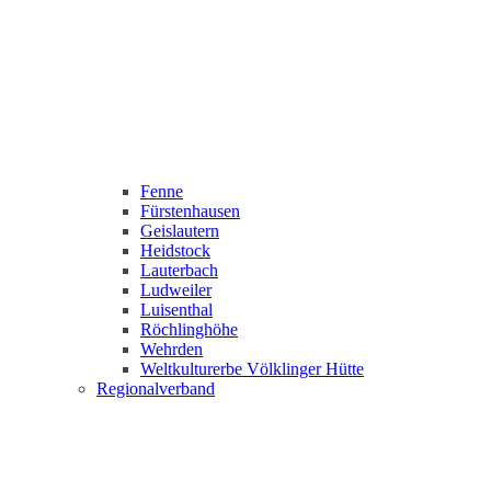
Fenne
Fürstenhausen
Geislautern
Heidstock
Lauterbach
Ludweiler
Luisenthal
Röchlinghöhe
Wehrden
Weltkulturerbe Völklinger Hütte
Regionalverband