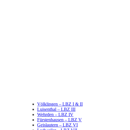
Völklingen – LBZ I & II
Luisenthal – LBZ III
Wehrden – LBZ IV
Fürstenhausen – LBZ V
Geislautern – LBZ VI