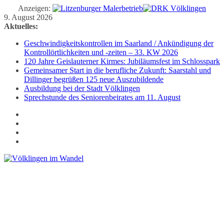
Anzeigen:
Zum
9. August 2026
Inhalt
Aktuelles:
springen
Geschwindigkeitskontrollen im Saarland / Ankündigung der
Kontrollörtlichkeiten und -zeiten – 33. KW 2026
120 Jahre Geislauterner Kirmes: Jubiläumsfest im Schlosspark
Gemeinsamer Start in die berufliche Zukunft: Saarstahl und
Dillinger begrüßen 125 neue Auszubildende
Ausbildung bei der Stadt Völklingen
Sprechstunde des Seniorenbeirates am 11. August