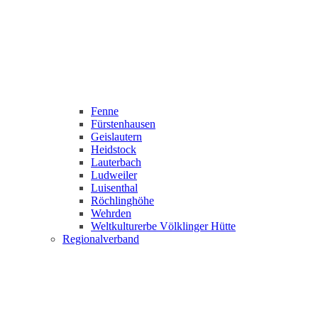
Fenne
Fürstenhausen
Geislautern
Heidstock
Lauterbach
Ludweiler
Luisenthal
Röchlinghöhe
Wehrden
Weltkulturerbe Völklinger Hütte
Regionalverband