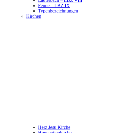
Lauterbach – LBZ VIII
Fenne – LBZ IX
Typenbezeichnungen
Kirchen
Herz Jesu Kirche
Hugenottenkirche