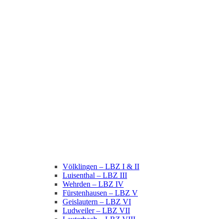
Völklingen – LBZ I & II
Luisenthal – LBZ III
Wehrden – LBZ IV
Fürstenhausen – LBZ V
Geislautern – LBZ VI
Ludweiler – LBZ VII