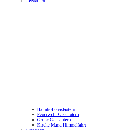
Geislautern
Bahnhof Geislautern
Feuerwehr Geislautern
Grube Geislautern
Kirche Maria Himmelfahrt