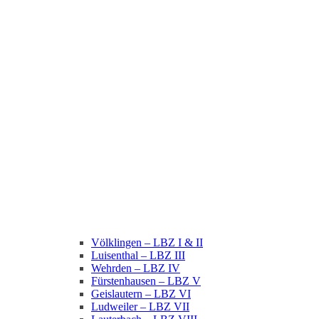
Völklingen – LBZ I & II
Luisenthal – LBZ III
Wehrden – LBZ IV
Fürstenhausen – LBZ V
Geislautern – LBZ VI
Ludweiler – LBZ VII