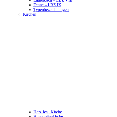
Lauterbach – LBZ VIII
Fenne – LBZ IX
Typenbezeichnungen
Kirchen
Herz Jesu Kirche
Hugenottenkirche