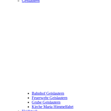
Geislautern
Bahnhof Geislautern
Feuerwehr Geislautern
Grube Geislautern
Kirche Maria Himmelfahrt