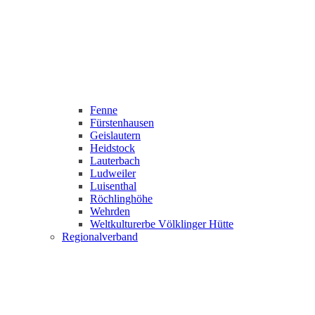
Fenne
Fürstenhausen
Geislautern
Heidstock
Lauterbach
Ludweiler
Luisenthal
Röchlinghöhe
Wehrden
Weltkulturerbe Völklinger Hütte
Regionalverband