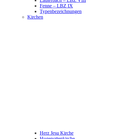
Lauterbach – LBZ VIII
Fenne – LBZ IX
Typenbezeichnungen
Kirchen
Herz Jesu Kirche
Hugenottenkirche