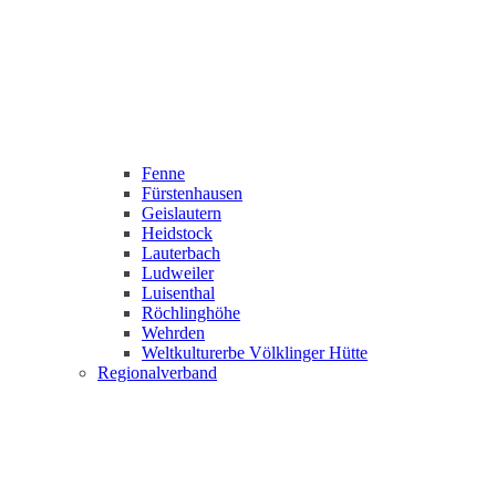
Fenne
Fürstenhausen
Geislautern
Heidstock
Lauterbach
Ludweiler
Luisenthal
Röchlinghöhe
Wehrden
Weltkulturerbe Völklinger Hütte
Regionalverband