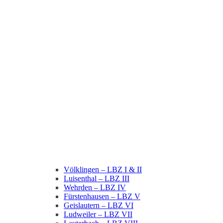
Völklingen – LBZ I & II
Luisenthal – LBZ III
Wehrden – LBZ IV
Fürstenhausen – LBZ V
Geislautern – LBZ VI
Ludweiler – LBZ VII