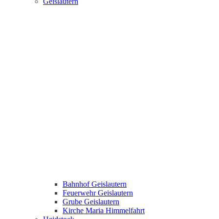
Geislautern
Bahnhof Geislautern
Feuerwehr Geislautern
Grube Geislautern
Kirche Maria Himmelfahrt