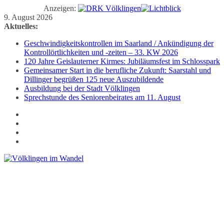
Anzeigen:
Zum
9. August 2026
Inhalt
Aktuelles:
springen
Geschwindigkeitskontrollen im Saarland / Ankündigung der
Kontrollörtlichkeiten und -zeiten – 33. KW 2026
120 Jahre Geislauterner Kirmes: Jubiläumsfest im Schlosspark
Gemeinsamer Start in die berufliche Zukunft: Saarstahl und
Dillinger begrüßen 125 neue Auszubildende
Ausbildung bei der Stadt Völklingen
Sprechstunde des Seniorenbeirates am 11. August