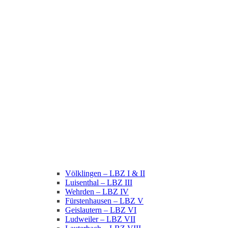
Völklingen – LBZ I & II
Luisenthal – LBZ III
Wehrden – LBZ IV
Fürstenhausen – LBZ V
Geislautern – LBZ VI
Ludweiler – LBZ VII