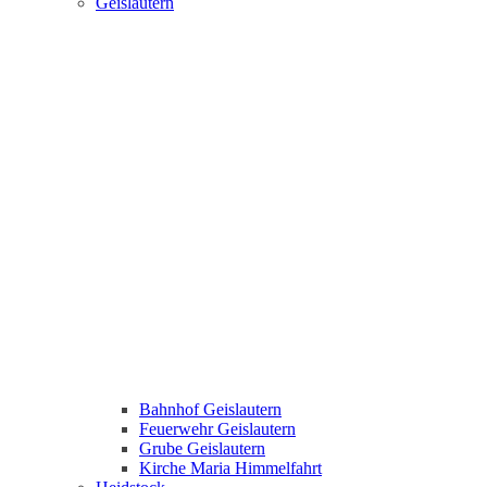
Geislautern
Bahnhof Geislautern
Feuerwehr Geislautern
Grube Geislautern
Kirche Maria Himmelfahrt