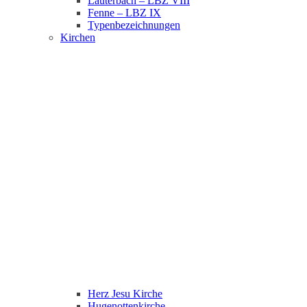
Lauterbach – LBZ VIII
Fenne – LBZ IX
Typenbezeichnungen
Kirchen
Herz Jesu Kirche
Hugenottenkirche