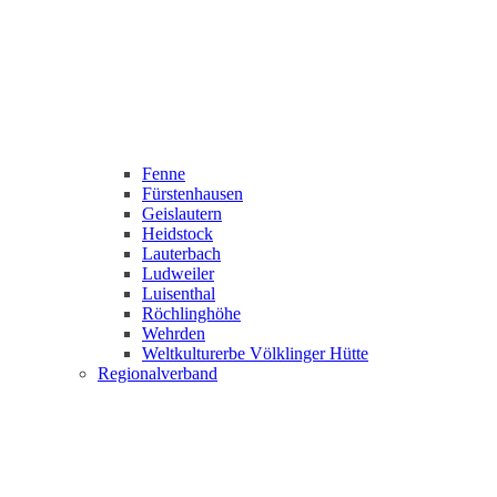
Fenne
Fürstenhausen
Geislautern
Heidstock
Lauterbach
Ludweiler
Luisenthal
Röchlinghöhe
Wehrden
Weltkulturerbe Völklinger Hütte
Regionalverband