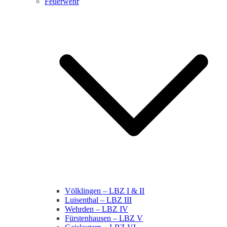
Feuerwehr
Völklingen – LBZ I & II
Luisenthal – LBZ III
Wehrden – LBZ IV
Fürstenhausen – LBZ V