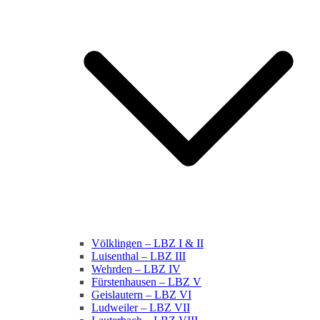
Völklingen – LBZ I & II
Luisenthal – LBZ III
Wehrden – LBZ IV
Fürstenhausen – LBZ V
Geislautern – LBZ VI
Ludweiler – LBZ VII